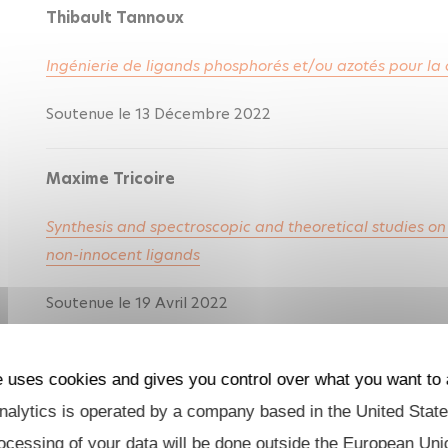
Thibault Tannoux
Ingénierie de ligands phosphorés et/ou azotés pour la 
Soutenue le 13 Décembre 2022
Maxime Tricoire
Synthesis and spectroscopic and theoretical studies o
non-innocent ligands
Soutenue le 19 Avril 2022
Valeriu Cemortan
e uses cookies and gives you control over what you want to 
alytics is operated by a company based in the United State
Synthèse et études théoriques de complexes hétéromét
transition avec des ligands redox non-innocent
ocessing of your data will be done outside the European Uni