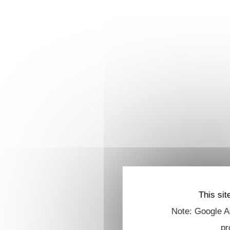
This sit
Note: Google An
pr