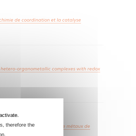
chimie de coordination et la catalyse
n hetero-organometallic complexes with redox
activate.
s, therefore the
alliques de lanthanides et de métaux de
on.