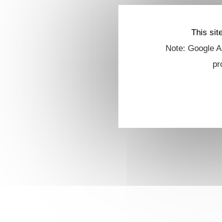
This sit
Note: Google An
pr