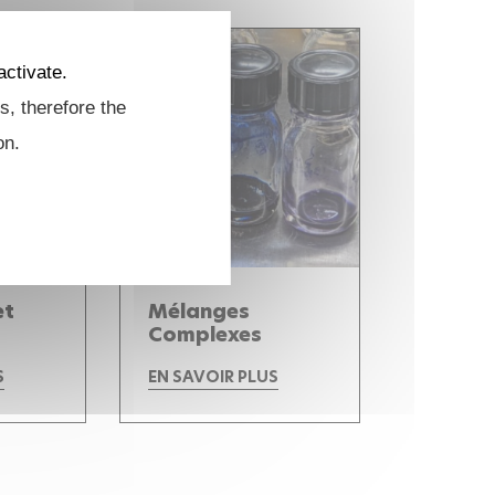
activate.
s, therefore the
on.
et
Mélanges
Complexes
S
EN SAVOIR PLUS