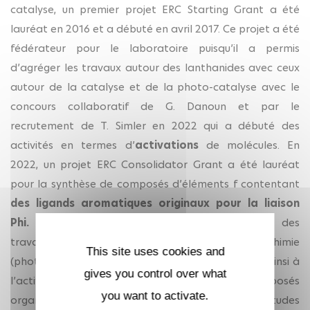
catalyse, un premier projet ERC Starting Grant a été
lauréat en 2016 et a débuté en avril 2017. Ce projet a été
fédérateur pour le laboratoire puisqu’il a permis
d’agréger les travaux autour des lanthanides avec ceux
autour de la catalyse et de la photo-catalyse avec le
concours collaboratif de G. Danoun et par le
recrutement de T. Simler en 2022 qui a débuté des
activités en termes d’
activations
de molécules. En
2022, un projet ERC Consolidator Grant a été lauréat
pour la synthèse de composés d’éléments f contentant
des ligands aromatiques originaux pour la liaison
Phi.
Ce projet a été l’occasion de développer des
travaux autour des actinides et notamment la chimie
This site uses cookies and
(photo)redox de l’uranium. Ces projets s’ajoutent ainsi à
gives you control over what
l’activité historique de synthèse de composés
you want to activate.
organométalliques originaux de lanthanides et l’études