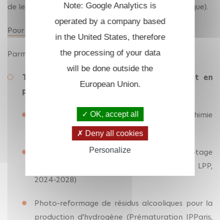
Note: Google Analytics is
de leurs propriétés physiques (
magnétisme
et optique).
operated by a company based
Pour en savoir plus
in the United States, therefore
the processing of your data
Parmi les projets en cours :
will be done outside the
Transformation des déchets en énergie et en
European Union.
produits valorisables
Valorisation du dioxyde de carbone en chimie
OK, accept all
organométallique (
ANR JCJC MultiCO 2023-2026)
Deny all cookies
Personalize
Élimination du dioxyde de carbone par captage
direct de l'air (Projet Fondation X avec le LPP,
2024-2028)
Photo-reformage de résidus alcooliques pour la
production d'hydrogène (Prématuration IPParis,